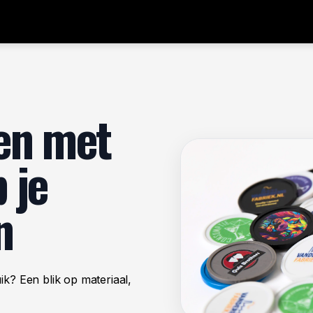
Shop
en met
 je
n
k? Een blik op materiaal,