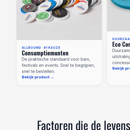
DUURZAAM
Eco Co
ALLROUND · #1 KEUZE
Duurzame
Consumptiemunten
uitstrali
De praktische standaard voor bars,
concessi
festivals en events. Snel te begrijpen,
Bekijk p
snel te bestellen.
Bekijk product
Factoren die de leven