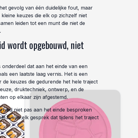
 het gevolg van één duidelijke fout, maar
leine keuzes die elk op zichzelf niet
amen leiden tot een munt die niet de
.
d wordt opgebouwd, niet
 onderdeel dat aan het einde van een
als een laatste laag vernis. Het is een
r de keuzes die gedurende het hele traject
euze, druktechniek, ontwerp, en de
en op elkaar zijn afgestemd.
rheid niet pas aan het einde besproken
is van elk gesprek dat tijdens het traject