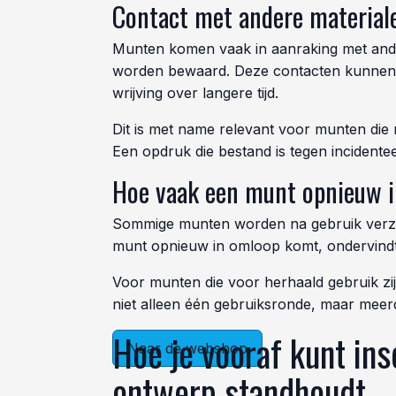
Contact met andere material
Munten komen vaak in aanraking met andere
worden bewaard. Deze contacten kunnen o
wrijving over langere tijd.
Dit is met name relevant voor munten die
Een opdruk die bestand is tegen incidentee
Hoe vaak een munt opnieuw 
Sommige munten worden na gebruik verzame
munt opnieuw in omloop komt, ondervindt 
Voor munten die voor herhaald gebruik zij
niet alleen één gebruiksronde, maar meer
Hoe je vooraf kunt ins
Naar de webshop
ontwerp standhoudt