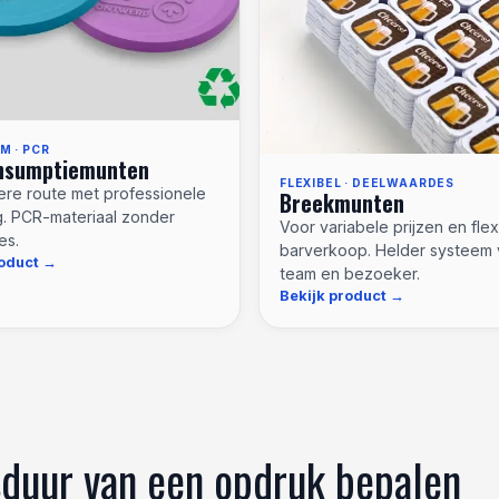
 · PCR
nsumptiemunten
FLEXIBEL · DEELWAARDES
re route met professionele
Breekmunten
ng. PCR-materiaal zonder
Voor variabele prijzen en fle
es.
barverkoop. Helder systeem 
roduct
team en bezoeker.
Bekijk product
sduur van een opdruk bepalen