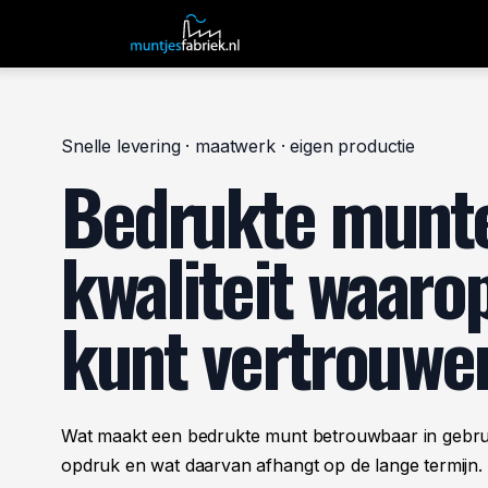
Overslaan naar inhoud
Home
Producten
Snelle levering · maatwerk · eigen productie
Bedrukte munt
kwaliteit waarop
kunt vertrouwe
Wat maakt een bedrukte munt betrouwbaar in gebrui
opdruk en wat daarvan afhangt op de lange termijn.