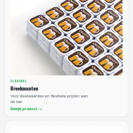
FLEXIBEL
Breekmunten
Voor deelwaardes en flexibele prijzen aan
de bar.
Bekijk product