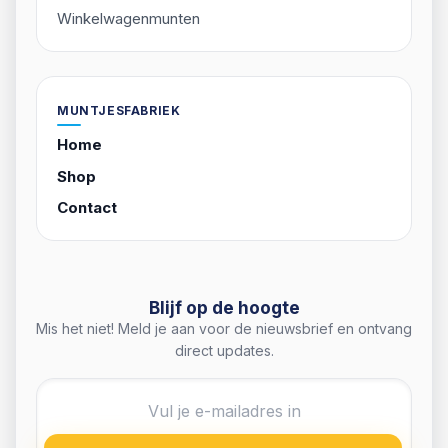
Van advies tot productie: we houden het eenvoudig,
snel en professioneel.
Contact opnemen
PRODUCTEN
Breekmunten
Consumptiemunten
Eco-consumptiemunten
Reliëfmunten
Winkelwagenmunten