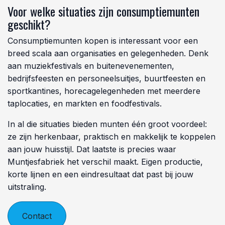
Overzicht en controle van begin tot eind
Het voordeel van werken met munten gaat verder dan
snelheid alleen. Je weet vooraf hoeveel omzet er in
circulatie is. Dat maakt het voor jouw team
eenvoudiger om te plannen: hoeveel drank bestel je in,
hoeveel personeel zet je in, en wat is de verwachte
opbrengst? Dat overzicht is goud waard, zeker bij
grotere events.
Bovendien verlaag je het risico op fouten aan de
kassa. Medewerkers hoeven geen wisselgeld te tellen
en er verdwijnt minder contant geld uit de kassa. Elke
munt staat gelijk aan een vastgestelde waarde. Zo
simpel is het.
Voor welke situaties zijn consumptiemunten
geschikt?
Consumptiemunten kopen is interessant voor een