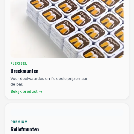
DUURZAAM
Eco-
consumptiemunten
Duurzame PCR-optie zonder concessies.
Bekijk product