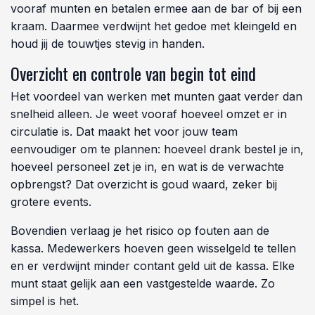
Plan jouw bestelling en zorg dat jouw
event klopt
Minder gedoe aan de bar, meer overzicht op je
event
Wie een event of horecagelegenheid runt, kent het
probleem: lange rijen, wisselgeld dat zoekraakt en
medewerkers die moeite hebben om bij te houden wat
er binnenkomt. Consumptiemunten lossen dat in één
klap op. Je vervangt contant geld door een eigen
betaalmiddel dat jij volledig beheert. Bezoekers kopen
vooraf munten en betalen ermee aan de bar of bij een
kraam. Daarmee verdwijnt het gedoe met kleingeld en
houd jij de touwtjes stevig in handen.