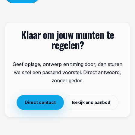
breed scala aan organisaties en gelegenheden. Denk
aan muziekfestivals en buitenevenementen,
bedrijfsfeesten en personeelsuitjes, buurtfeesten en
sportkantines, horecagelegenheden met meerdere
taplocaties, en markten en foodfestivals.
In al die situaties bieden munten één groot voordeel:
ze zijn herkenbaar, praktisch en makkelijk te koppelen
aan jouw huisstijl. Dat laatste is precies waar
Muntjesfabriek het verschil maakt. Eigen productie,
korte lijnen en een eindresultaat dat past bij jouw
uitstraling.
Contact