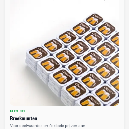
DUURZAAM
Eco-
consumptiemunten
Duurzame PCR-optie zonder concessies.
Bekijk product