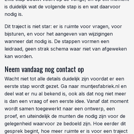
een type evenement, of zelfs alleen een vraag over de
mogelijkheden, is voldoende om te beginnen.
Deze eerste stap legt niets vast. Het is een uitnodiging
tot een gesprek, waarin samen wordt gekeken wat er
nodig is en welke richting past bij de situatie. Niemand
wordt verwacht om op dit punt al alle antwoorden te
hebben.
Wat er daarna gebeurt, stap voor stap
Na het eerste contact volgt een traject dat bestaat uit
verschillende stappen: het bepalen van richting, het
uitwerken van een ontwerp, een digitale proef ter
controle, en na akkoord de productie in eigen beheer.
Elke stap bouwt voort op de vorige, en op elk moment
is duidelijk wat de volgende stap is en wat daarvoor
nodig is.
Dit traject is niet star: er is ruimte voor vragen, voor