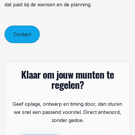
bijsturen, en voor het aangeven van wijzigingen
wanneer dat nodig is. De stappen vormen een
leidraad, geen strak schema waar niet van afgeweken
kan worden.
Neem vandaag nog contact op
Wacht niet tot alle details duidelijk zijn voordat er een
eerste stap wordt gezet. Ga naar muntjesfabriek.nl en
deel wat er nu al bekend is, ook als dat nog niet meer
is dan een vraag of een eerste idee. Vanaf dat moment
wordt samen toegewerkt naar een ontwerp, een
proef, en uiteindelijk de munten die nodig zijn voor de
gelegenheid waarvoor ze bedoeld zijn. Hoe eerder dit
gesprek begint, hoe meer ruimte er is voor een traject
dat past bij de wensen en de planning.