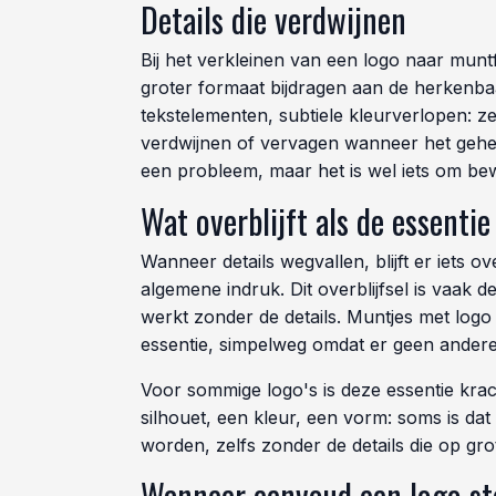
Details die verdwijnen
Bij het verkleinen van een logo naar munt
groter formaat bijdragen aan de herkenbaar
tekstelementen, subtiele kleurverlopen: z
verdwijnen of vervagen wanneer het geheel 
een probleem, maar het is wel iets om b
Wat overblijft als de essentie
Wanneer details wegvallen, blijft er iets o
algemene indruk. Dit overblijfsel is vaak d
werkt zonder de details. Muntjes met logo 
essentie, simpelweg omdat er geen andere
Voor sommige logo's is deze essentie krach
silhouet, een kleur, een vorm: soms is d
worden, zelfs zonder de details die op gro
Wanneer eenvoud een logo st