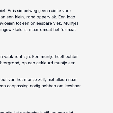
niet. Er is simpelweg geen ruimte voor
van een klein, rond oppervlak. Een logo
nvloeien tot een onleesbare vlek. Muntjes
 ingewikkeld is, maar omdat het formaat
 vaak licht zijn. Een muntje heeft echter
e achtergrond, op een gekleurd muntje een
eur van het muntje zelf, niet alleen naar
d een aanpassing nodig hebben om leesbaar
je ligt grotendeels stil, op een plat,