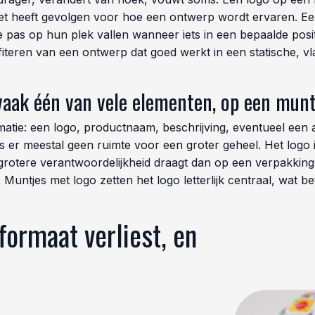
r het heeft gevolgen voor hoe een ontwerp wordt ervaren. E
 pas op hun plek vallen wanneer iets in een bepaalde posit
ofiteren van een ontwerp dat goed werkt in een statische, v
vaak één van vele elementen, op een munt
atie: een logo, productnaam, beschrijving, eventueel een a
 er meestal geen ruimte voor een groter geheel. Het logo is,
rotere verantwoordelijkheid draagt dan op een verpakking. E
 Muntjes met logo zetten het logo letterlijk centraal, wat b
formaat verliest, en