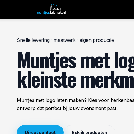
Overslaan naar inhoud
Home
Producten
Snelle levering · maatwerk · eigen productie
Muntjes met lo
kleinste merk
Muntjes met logo laten maken? Kies voor herkenbaar
ontwerp dat perfect bij jouw evenement past.
Direct contact
Bekijk producten