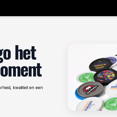
Shop
go het
moment
heid, kwaliteit en een