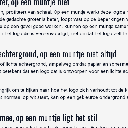
ter, op een muntje niet
n, profiteert van schaal. Op een muntje werkt deze logica 
de gedachte groter is beter, loopt vast op de beperkingen 
, die op een gevel goed werken, kunnen op een muntje same
het logo die is vereenvoudigd, niet omdat het logo zelf te
achtergrond, op een muntje niet altijd
 of lichte achtergrond, simpelweg omdat papier en schermen
n. Dit betekent dat een logo dat is ontworpen voor een licht
rijk om te kijken naar hoe het logo zich verhoudt tot de kl
dat normaal op wit staat, kan op een gekleurde ondergron
ee, op een muntje ligt het stil
ager, verandert van hoek, vouwt soms. Een logo op een munt