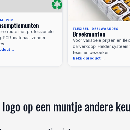
 · PCR
nsumptiemunten
FLEXIBEL · DEELWAARDES
re route met professionele
Breekmunten
ng. PCR-materiaal zonder
Voor variabele prijzen en fle
es.
barverkoop. Helder systeem 
roduct
team en bezoeker.
Bekijk product
 logo op een muntje andere keu