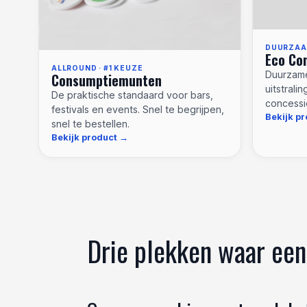
DUURZAAM
Eco Co
ALLROUND · #1 KEUZE
Duurzame
Consumptiemunten
uitstrali
De praktische standaard voor bars,
concessi
festivals en events. Snel te begrijpen,
Bekijk p
snel te bestellen.
Bekijk product
Drie plekken waar een