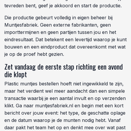
Muntjesfabriek werkt vanuit beide situaties even goed,
omdat de begeleiding niet begint bij een kant-en-klaar
bestand maar bij jouw verhaal en jouw event.
Van proef tot levering, stap voor stap zonder
losse eindjes
Na het eerste gesprek volgt een digitale proef. Dat is
het moment om kritisch te kijken: klopt de kleur, is de
tekst leesbaar, staat het logo goed gepositioneerd en
werkt de combinatie van muntkleur en opdruk zoals
bedoeld? Aanpassingen na deze eerste proef zijn een
normaal onderdeel van het proces, geen uitzondering
waarvoor je hoeft te aarzelen of waarvoor extra
kosten in rekening worden gebracht. Pas wanneer jij
tevreden bent, geef je akkoord en start de productie.
Die productie gebeurt volledig in eigen beheer bij
Muntjesfabriek. Geen externe fabrikanten, geen