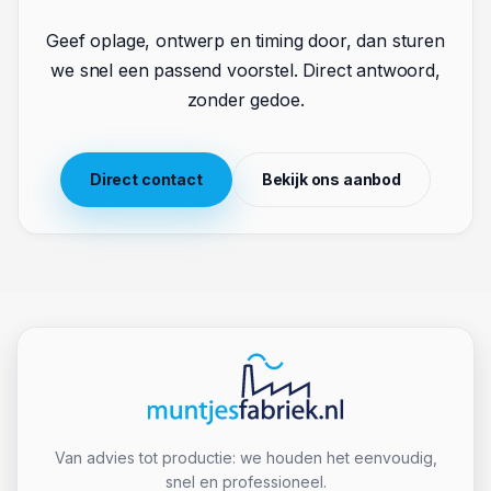
met een muntensysteem werkt en niet goed weet waar
te beginnen: bij Muntjesfabriek begint het traject met
dezelfde eerste stap. Een gesprek, geen
verplichtingen, en een team dat net zo veel waarde
hecht aan het eindresultaat als jij. De munt die
uiteindelijk in de hand van een bezoeker belandt, is het
resultaat van die eerste stap die jij vandaag kunt zetten.
Klaar om jouw munten te
regelen?
Geef oplage, ontwerp en timing door, dan sturen
we snel een passend voorstel. Direct antwoord,
zonder gedoe.