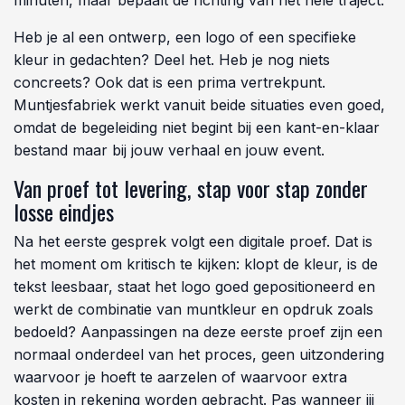
Plastic muntjes bestellen bij
Muntjesfabriek
Geen catalogus maar een gesprek dat verder
gaat
In plaats van te scrollen door een aanbod, begint het
met een gesprek over jouw event. Geef via
muntjesfabriek.nl jouw eventtype, gewenste oplage en
deadline door, en ontvang snel een voorstel dat is
afgestemd op jouw situatie. Het team stelt vragen,
denkt mee en komt met suggesties die verder gaan dan
een standaardpakket. Dat gesprek kost je een paar
minuten, maar bepaalt de richting van het hele traject.
Heb je al een ontwerp, een logo of een specifieke
kleur in gedachten? Deel het. Heb je nog niets
concreets? Ook dat is een prima vertrekpunt.