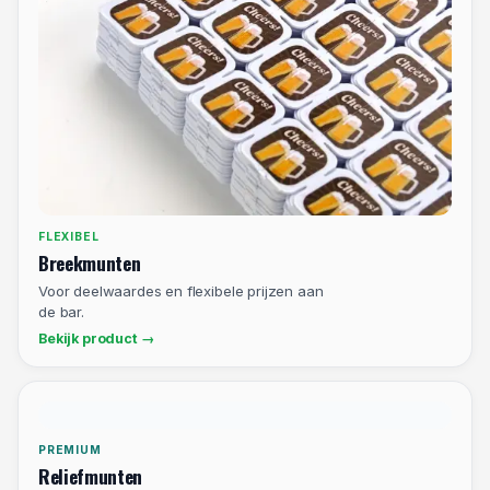
DUURZAAM
Eco-
consumptiemunten
Duurzame PCR-optie zonder concessies.
Bekijk product