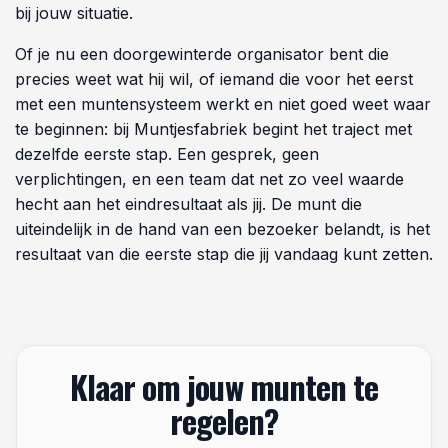
importtermijnen en geen partijen tussen jou en het
eindresultaat. Dat betekent een levertijd waarop je kunt
bouwen en een eindproduct dat overeenkomt met wat
je op de proef hebt gezien.
Zet vandaag de eerste stap richting een avond
die klopt
Plastic muntjes bestellen hoeft niet ingewikkeld te zijn,
maar het verdient wel meer aandacht dan een simpele
transactie waarbij je een aantal invult en op verzenden
klikt. Ga naar muntjesfabriek.nl en begin met een kort
bericht over jouw event: het type, de geschatte oplage
en de datum waarop je de munten nodig hebt. Vanaf
daar pakt het team het op en denkt mee over wat past
bij jouw situatie.
Of je nu een doorgewinterde organisator bent die
precies weet wat hij wil, of iemand die voor het eerst