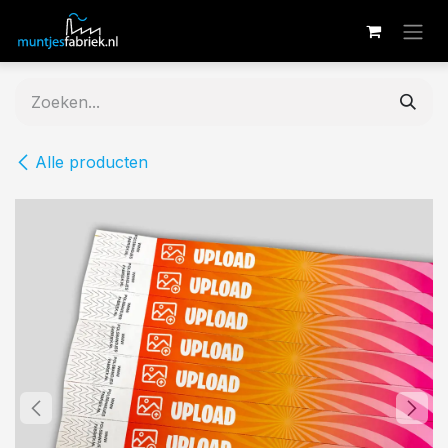
Overslaan naar inhoud
Alle producten